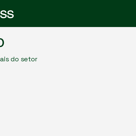
ess
o
ais do setor