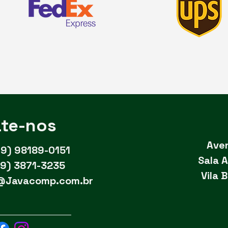
te-nos
Aven
19) 98189-0151
Sala A
19) 3871-3235
Vila 
@Javacomp.com.br