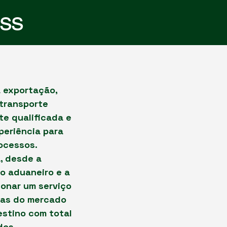
ess
a exportação,
 transporte
te qualificada e
periência para
rocessos.
, desde a
o aduaneiro e a
ionar um serviço
cias do mercado
estino com total
dos.