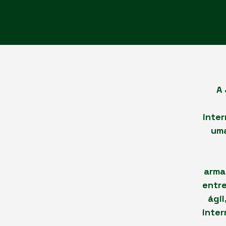
A 
inte
uma
arma
entre
ági
inter