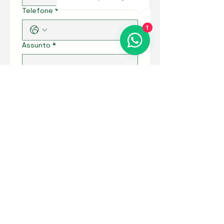
Telefone
*
1
Assunto
*
Resposta longa
*
Enviar
Contate-nos