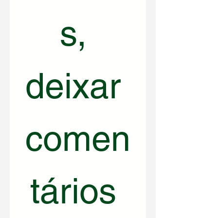
s, 
deixar 
comen
tários 