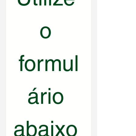
o 
formul
ário 
abaixo 