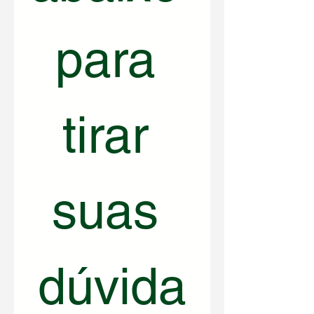
para 
tirar 
suas 
dúvida