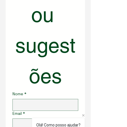
ou 
sugest
ões
Nome
*
Email
*
Olá! Como posso ajudar?