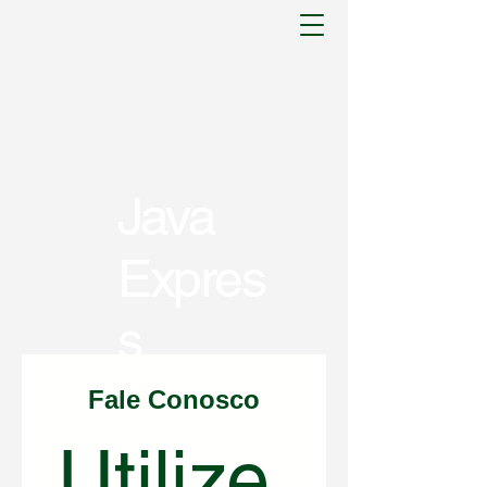
Java
Expres
s
Fale Conosco
Utilize 